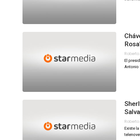
Cháve
Rosa
El presi
Antonio 
Sherl
Salva
Existe l
telenove