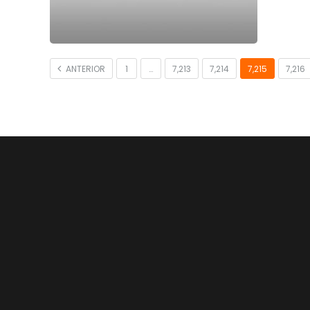
ANTERIOR
1
…
7,213
7,214
7,215
7,216