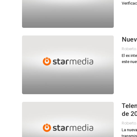
Verifica
Nuevo
El ex in
este nue
Telen
de 2
La nueva
transmis