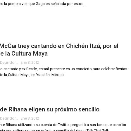
 es la primera vez que Gaga es señalada por estos…
McCartney cantando en Chichén Itzá, por el
e la Cultura Maya
Roberto.deandar
Ene 3, 2012
o cantante y ex Beatle, estará presente en un concierto para celebrar fiestas
de la Cultura Maya, en Yucatán, México.
de Rihana eligen su próximo sencillo
Roberto.deandar
Ene 3, 2012
nte Rihana utilizando su cuenta de Twitter preguntó a sus fans que canción
aría que saliera como su próximo sencillo del disco Talk That Talk…