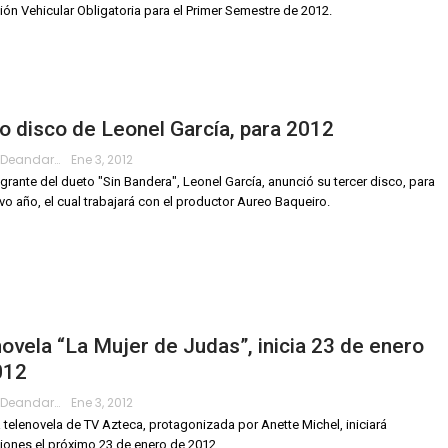
ción Vehicular Obligatoria para el Primer Semestre de 2012.
 disco de Leonel García, para 2012
Roberto.deandar
Ene 3, 2012
tegrante del dueto "Sin Bandera", Leonel García, anunció su tercer disco, para
vo año, el cual trabajará con el productor Aureo Baqueiro.
ovela “La Mujer de Judas”, inicia 23 de enero
012
Roberto.deandar
Ene 3, 2012
 telenovela de TV Azteca, protagonizada por Anette Michel, iniciará
iones el próximo 23 de enero de 2012.