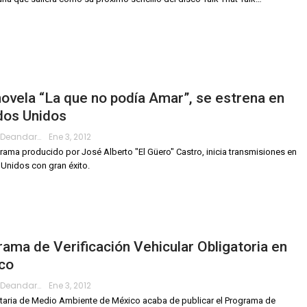
ovela “La que no podía Amar”, se estrena en
dos Unidos
Roberto.deandar
Ene 3, 2012
rama producido por José Alberto "El Güero" Castro, inicia transmisiones en
Unidos con gran éxito.
ama de Verificación Vehicular Obligatoria en
co
Roberto.deandar
Ene 3, 2012
taria de Medio Ambiente de México acaba de publicar el Programa de