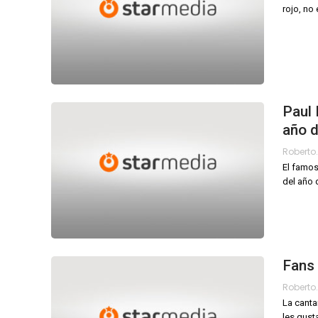
rojo, no
Paul 
año d
El famos
del año 
Fans 
La canta
les gust