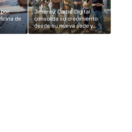
 por
Jiménez Carbó Digital
ficina de
consolida su crecimiento
…
desde su nueva sede y…