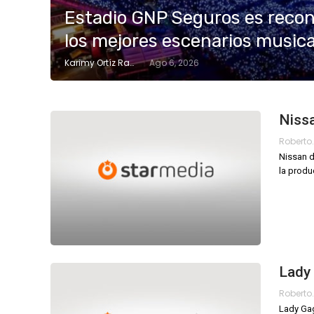
Estadio GNP Seguros es reco
los mejores escenarios music
Karimy Ortíz Ramos
Ago 6, 2026
Niss
Nissan d
la produ
Lady
Lady Gag