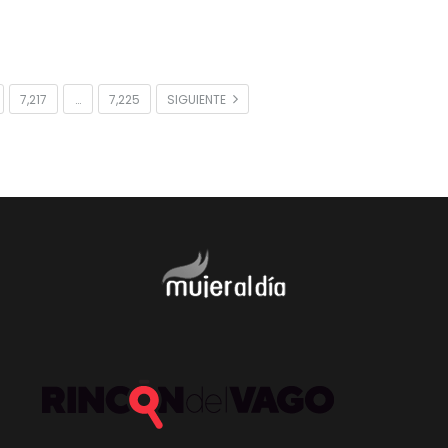
7,217
…
7,225
SIGUIENTE