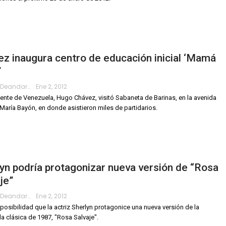
z inaugura centro de educación inicial ‘Mamá
’
Roberto.deandar
Ene 2, 2012
dente de Venezuela, Hugo Chávez, visitó Sabaneta de Barinas, en la avenida
María Bayón, en donde asistieron miles de partidarios.
yn podría protagonizar nueva versión de “Rosa
je”
Roberto.deandar
Ene 2, 2012
a posibilidad que la actriz Sherlyn protagonice una nueva versión de la
la clásica de 1987, "Rosa Salvaje".