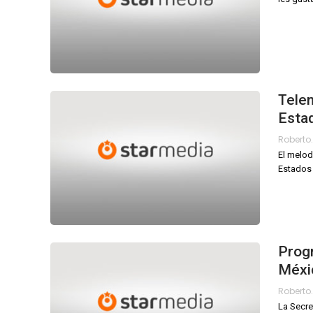
Telen
Esta
El melod
Estados 
Progr
Méxi
La Secre