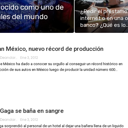
nocido como uno de
¿Pedir el préstamo
ales del mundo
internet o en una o
banco? ¿Qué es lo
an México, nuevo récord de producción
Roberto.deandar
Ene 3, 2012
e México ha dado a conocer su orgullo al conseguir un récord histórico en
cción de sus autos en México luego de producir la unidad número 600…
 Gaga se baña en sangre
Roberto.deandar
Ene 3, 2012
a sorprendió al personal de un hotel al dejar una bañera llena de un liquido