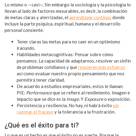
Lo mismo o —casi—. Sin embargo la sociología y la psicología lo
llevan al lado de factores mesurables, es decir, la combinación
de metas claras y aterrizadas, el
aprendizaje continúo
donde
incluye la parte psíquica, espiritual, humana y el desarrollo
personal consiente.
Tener claras las metas para no caer en un optimismo
iracundo.
Habilidades metacognitivas: Pensar sobre cómo
pensamos. La capacidad de adaptarnos, resolver un sinfín
de problemas cotidianos y que
requieren más esfuerzo
así como evaluar nuestro propio pensamiento que nos
permitirá tener claridad.
De acuerdo a estudios empresariales, estos le llaman:
PIE:
Performance
que se refiere al rendimiento. Imagen e
impacto que se dice es la
Image
. Y
Exposure
o exposición.
Persistencia y resiliencia. No hay, ni habrá éxito
sin
razonar el fracaso
y la tolerancia a la frustración.
¿Qué es el éxito para ti?
Lo que es un hecho es que el éxito no es suerte. Porque la