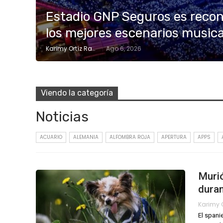
Estadio GNP Seguros es reco
los mejores escenarios music
Karimy Ortíz Ramos
Ago 6, 2026
Viendo la categoría
Noticias
ACUARIO
ALEMANIA
ALFOMBRA ROJA
APERTURA
APPS
Murió
dura
El spani