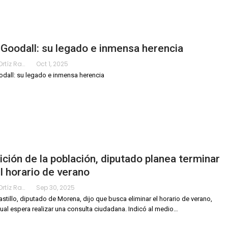
Goodall: su legado e inmensa herencia
Karimy Ortíz Ramos
Oct 1, 2025
dall: su legado e inmensa herencia
ición de la población, diputado planea terminar
l horario de verano
Karimy Ortíz Ramos
Sep 30, 2025
astillo, diputado de Morena, dijo que busca eliminar el horario de verano,
cual espera realizar una consulta ciudadana.
Indicó al medio
…