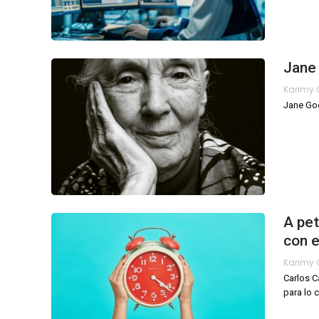
Jane 
Jane Goo
A pet
con e
Carlos C
para lo 