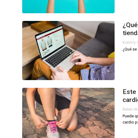
¿Qué 
tiend
¿Qué se 
Este 
cardi
Belen.a
Puede q
cardio p