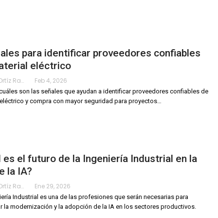
ales para identificar proveedores confiables
terial eléctrico
Karimy Ortíz Ramos
Feb 4, 2026
uáles son las señales que ayudan a identificar proveedores confiables de
 eléctrico y compra con mayor seguridad para proyectos
…
 es el futuro de la Ingeniería Industrial en la
e la IA?
Karimy Ortíz Ramos
Ene 29, 2026
iería Industrial es una de las profesiones que serán necesarias para
r la modernización y la adopción de la IA en los sectores productivos.