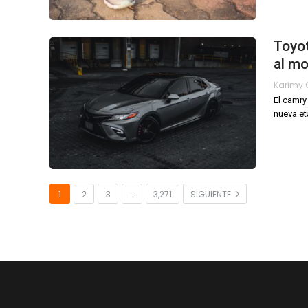
Toyo
al m
El camry
nueva et
1
2
3
…
3,271
SIGUIENTE