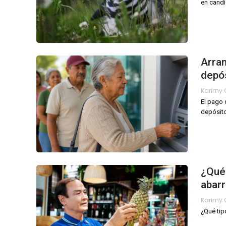
en candi
Arran
depós
El pago 
depósito
¿Qué 
abar
¿Qué tip