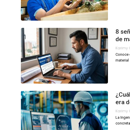
8 señ
de ma
Conoce c
material
¿Cuál
era d
La Ingen
concreta