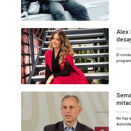
Alex 
desa
El condu
progra
Semá
mitad
No hay e
Autorida