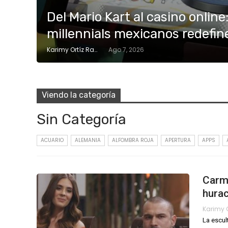
Del Mario Kart al casino online
millennials mexicanos redefinen
Karimy Ortíz Ramos
Ago 7, 2026
Viendo la categoría
Sin Categoría
ACUARIO
ALEMANIA
ALFOMBRA ROJA
APERTURA
APPS
Carme
hura
La escul