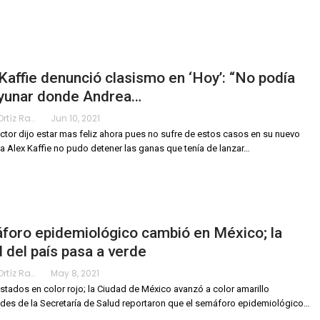
Kaffie denunció clasismo en ‘Hoy’: “No podía
yunar donde Andrea…
Karimy Ortíz Ramos
Jun 10, 2021
ctor dijo estar mas feliz ahora pues no sufre de estos casos en su nuevo
ma
Alex Kaffie no pudo detener las ganas que tenía de lanzar
…
foro epidemiológico cambió en México; la
 del país pasa a verde
Karimy Ortíz Ramos
May 8, 2021
stados en color rojo; la Ciudad de México avanzó a color amarillo
des de la Secretaría de Salud reportaron que el semáforo epidemiológico
…