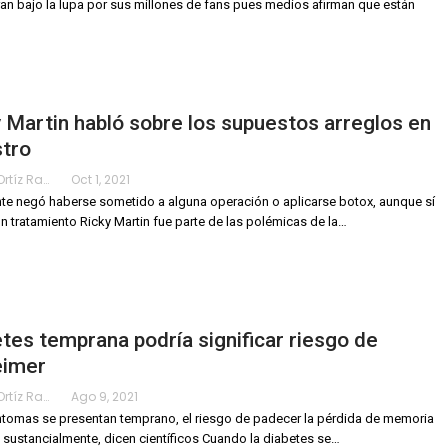
an bajo la lupa por sus millones de fans pues medios afirman que están
 Martin habló sobre los supuestos arreglos en
stro
Karimy Ortíz Ramos
Oct 1, 2021
nte negó haberse sometido a alguna operación o aplicarse botox, aunque sí
n tratamiento
Ricky Martin fue parte de las polémicas de la
…
tes temprana podría significar riesgo de
eimer
Karimy Ortíz Ramos
Ago 9, 2021
íntomas se presentan temprano, el riesgo de padecer la pérdida de memoria
sustancialmente, dicen científicos
Cuando la diabetes se
…