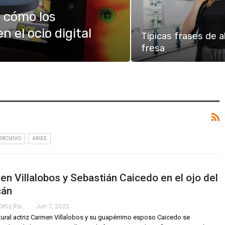
: cómo los
 el ocio digital
Típicas frases de a
fresa
ARCHIVO
ARIES
n Villalobos y Sebastián Caicedo en el ojo del
cán
Karimy Ortíz Ramos
Jun 7, 2022
tural actriz Carmen Villalobos y su guapérrimo esposo Caicedo se