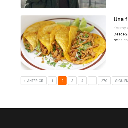
Una f
Desde 20
se ha co
ANTERIOR
1
2
3
4
…
279
SIGUIE