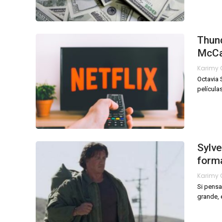
Thund
McCar
Octavia 
película
Sylve
forma
Si pensa
grande, 