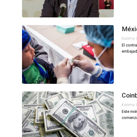
Méxi
El contr
embajado
Coinb
Este mié
comenzar