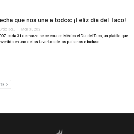
echa que nos une a todos: ¡Feliz día del Taco!
Karimy Ortíz Ramos
Mar 31, 2021
07, cada 31 de marzo se celebra en México el Día del Taco, un platillo que
nvertido en uno de los favoritos de los paisanos e incluso
…
NTE