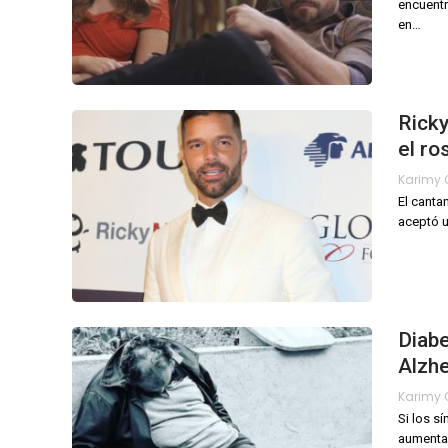
encuentr
en
…
Ricky
el ro
El canta
aceptó u
Diabe
Alzh
Si los s
aumenta 