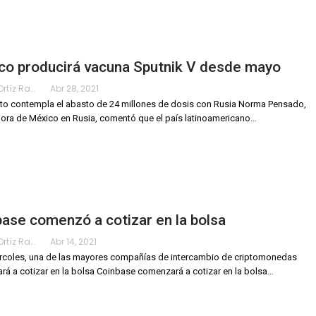
co producirá vacuna Sputnik V desde mayo
Karimy Ortíz Ramos
Abr 28, 2021
ato contempla el abasto de 24 millones de dosis con Rusia
Norma Pensado,
ra de México en Rusia, comentó que el país latinoamericano
…
ase comenzó a cotizar en la bolsa
Karimy Ortíz Ramos
Abr 14, 2021
rcoles, una de las mayores compañías de intercambio de criptomonedas
á a cotizar en la bolsa
Coinbase comenzará a cotizar en la bolsa
…