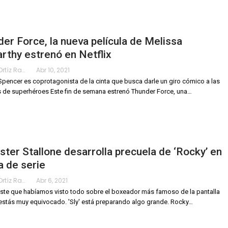
er Force, la nueva película de Melissa
thy estrenó en Netflix
Karimy Ortíz Ramos
Abr 10, 2021
Spencer es coprotagonista de la cinta que busca darle un giro cómico a las
s de superhéroes
Este fin de semana estrenó Thunder Force, una
…
ster Stallone desarrolla precuela de ‘Rocky’ en
 de serie
Karimy Ortíz Ramos
Abr 6, 2021
ste que habíamos visto todo sobre el boxeador más famoso de la pantalla
estás muy equivocado. 'Sly' está preparando algo grande.
Rocky
…