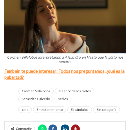
Carmen Villalobos interpretando a Alejandra en Hasta que la plata nos
separe.
También te puede interesar: Todos nos preguntamos, ¿qué es la
pubertad?
Carmen Villalobos
el señor de los cielos
Sebastián Caicedo
series
cine
Entretenimiento
Escándalos
Sin categoría
Compartir