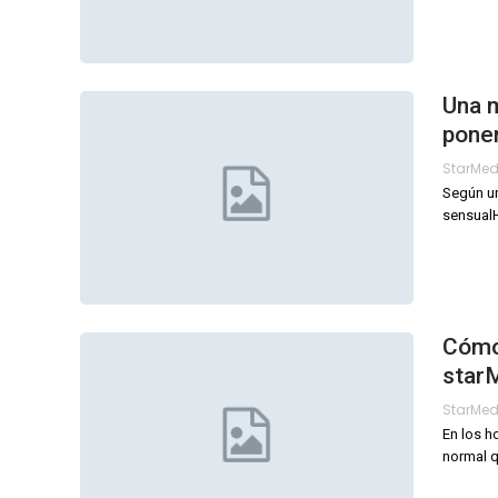
Una m
poner
StarMe
Según un
sensual
Cómo
star
StarMe
En los h
normal q