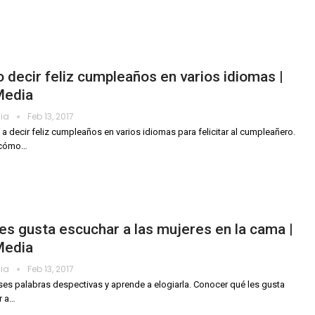
decir feliz cumpleaños en varios idiomas |
Media
dia
Feb 13, 2017
a decir feliz cumpleaños en varios idiomas para felicitar al cumpleañero.
 cómo
…
es gusta escuchar a las mujeres en la cama |
Media
dia
Feb 13, 2017
es palabras despectivas y aprende a elogiarla. Conocer qué les gusta
r a…