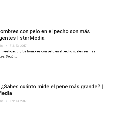
hombres con pelo en el pecho son más
igentes | starMedia
dia
Feb 13, 2017
 investigación, los hombres con vello en el pecho suelen ser más
ntes. Según
…
 ¿Sabes cuánto mide el pene más grande? |
Media
dia
Feb 13, 2017