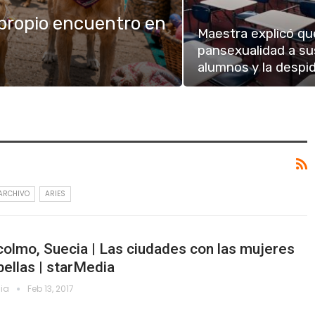
 propio encuentro en
Maestra explicó qu
pansexualidad a su
alumnos y la despi
ARCHIVO
ARIES
olmo, Suecia | Las ciudades con las mujeres
ellas | starMedia
dia
Feb 13, 2017