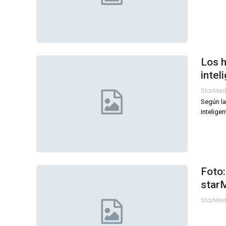
Los 
intel
StarMe
Según la
intelige
Foto:
star
StarMe