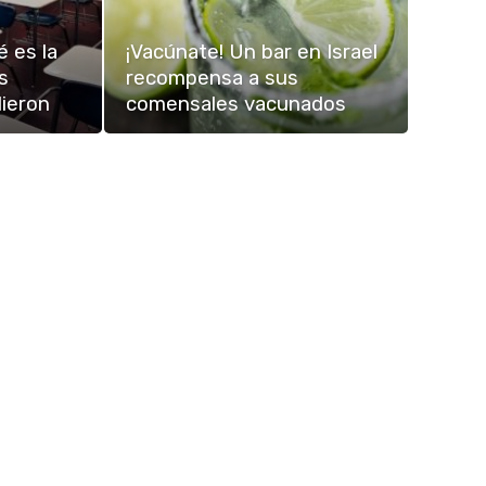
é es la
¡Vacúnate! Un bar en Israel
s
recompensa a sus
dieron
comensales vacunados