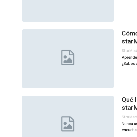
Cómo 
star
StarMe
Aprende 
¿Sabes
Qué l
star
StarMe
Nunca us
escucha