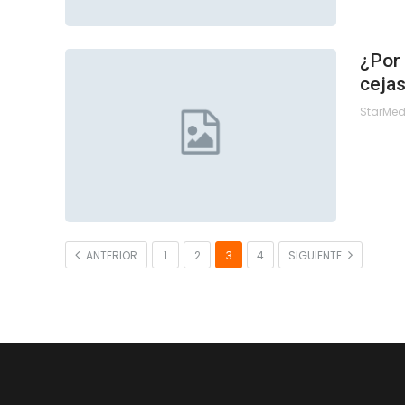
¿Por 
cejas
StarMe
ANTERIOR
1
2
3
4
SIGUIENTE