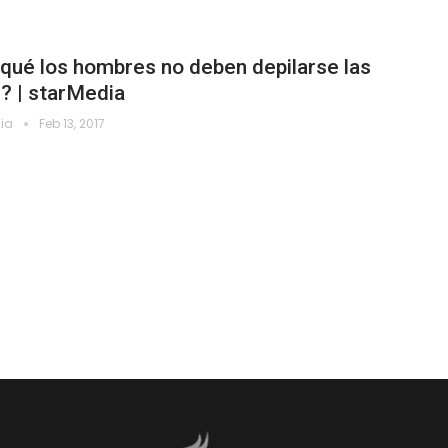
qué los hombres no deben depilarse las
? | starMedia
dia
Feb 13, 2017