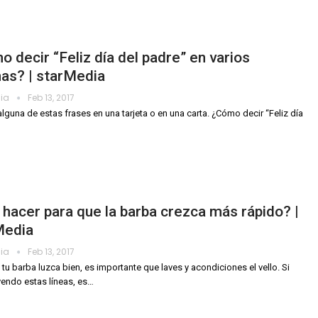
 decir “Feliz día del padre” en varios
as? | starMedia
dia
Feb 13, 2017
alguna de estas frases en una tarjeta o en una carta. ¿Cómo decir “Feliz día
hacer para que la barba crezca más rápido? |
Media
dia
Feb 13, 2017
 tu barba luzca bien, es importante que laves y acondiciones el vello. Si
yendo estas líneas, es…