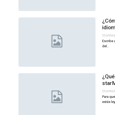
¿Cómo
idiom
StarMe
Escribe 
del
…
¿Qué 
star
StarMe
Para que
estás le