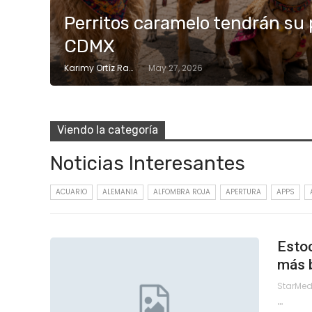
Perritos caramelo tendrán su
CDMX
Karimy Ortíz Ramos
May 27, 2026
Viendo la categoría
Noticias Interesantes
ACUARIO
ALEMANIA
ALFOMBRA ROJA
APERTURA
APPS
Estoc
más b
StarMe
…