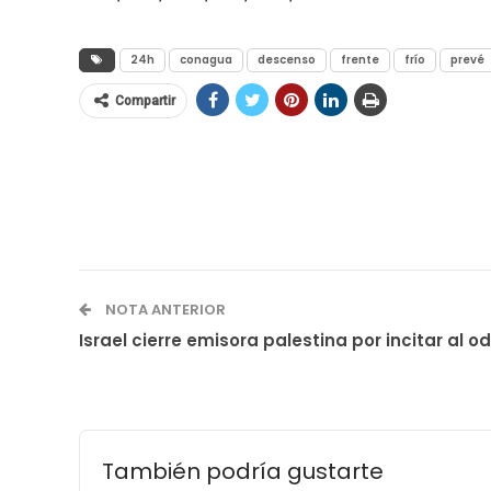
24h
conagua
descenso
frente
frío
prevé
Compartir
NOTA ANTERIOR
Israel cierre emisora palestina por incitar al odi
También podría gustarte