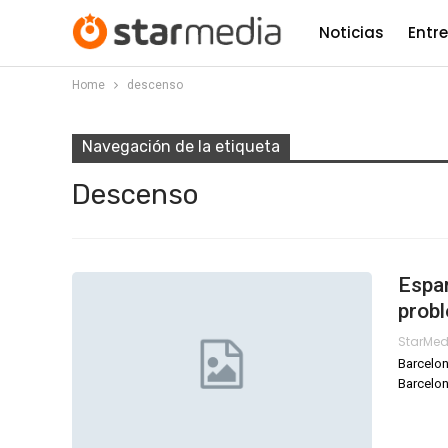
Noticias
Entr
Home
descenso
Navegación de la etiqueta
Descenso
Espan
prob
StarMe
Barcelon
Barcelon