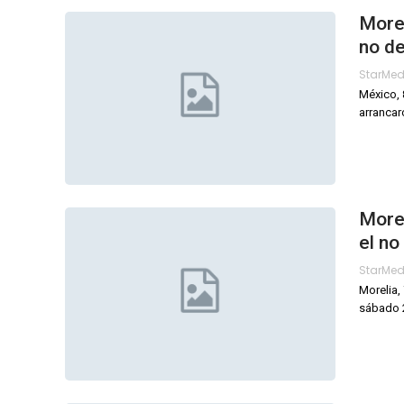
Morel
no d
StarMe
México, 
arrancar
Morel
el n
StarMe
Morelia,
sábado 2