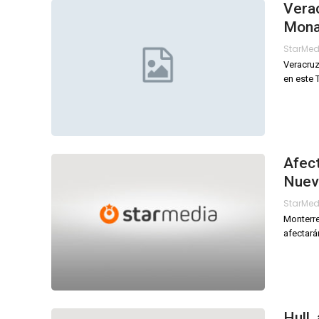
Verac
Mona
StarMe
Veracruz
en este 
Afect
Nuev
StarMe
Monterre
afectará
Hull,