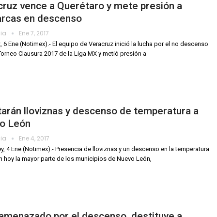
ruz vence a Querétaro y mete presión a
rcas en descenso
dia
Ene 7, 2017
, 6 Ene (Notimex).- El equipo de Veracruz inició la lucha por el no descenso
Torneo Clausura 2017 de la Liga MX y metió presión a
arán lloviznas y descenso de temperatura a
o León
dia
Ene 4, 2017
y, 4 Ene (Notimex).- Presencia de lloviznas y un descenso en la temperatura
n hoy la mayor parte de los municipios de Nuevo León,
 amenazado por el descenso, destituye a