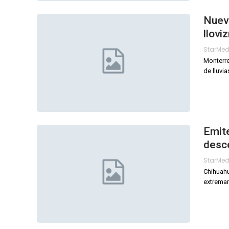
Nuev
llovi
StarMe
Monterre
de lluvia
Emit
desc
StarMe
Chihuahu
extremar