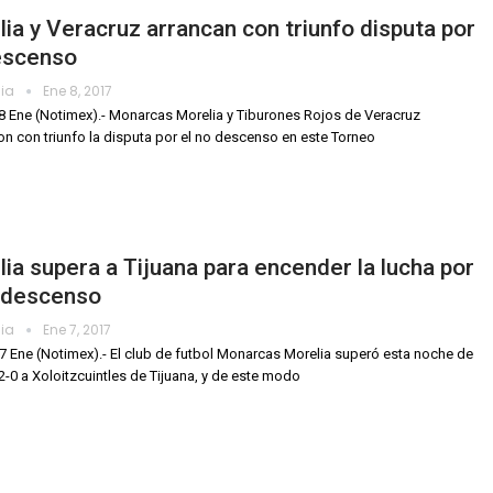
ia y Veracruz arrancan con triunfo disputa por
escenso
dia
Ene 8, 2017
8 Ene (Notimex).- Monarcas Morelia y Tiburones Rojos de Veracruz
on con triunfo la disputa por el no descenso en este Torneo
ia supera a Tijuana para encender la lucha por
o descenso
dia
Ene 7, 2017
 7 Ene (Notimex).- El club de futbol Monarcas Morelia superó esta noche de
-0 a Xoloitzcuintles de Tijuana, y de este modo