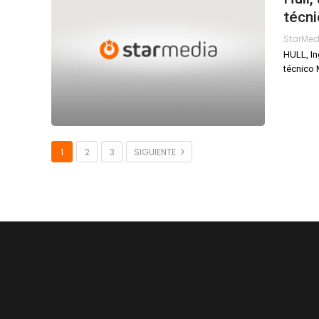
técni
StarMe
HULL, In
técnico 
1
2
3
SIGUIENTE