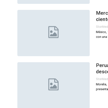
Merc
cient
StarMe
México, 
con una 
Peru
desc
StarMe
Morelia,
presenta