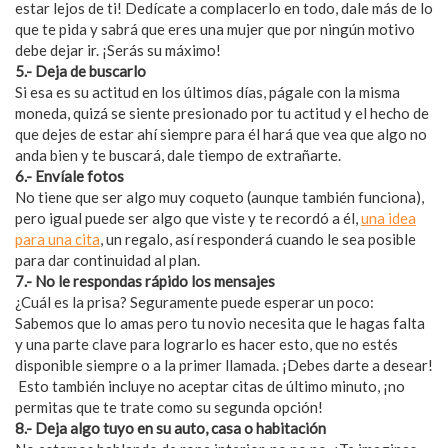
estar lejos de ti! Dedícate a complacerlo en todo, dale más de lo
que te pida y sabrá que eres una mujer que por ningún motivo
debe dejar ir. ¡Serás su máximo!
5.- Deja de buscarlo
Si esa es su actitud en los últimos días, págale con la misma
moneda, quizá se siente presionado por tu actitud y el hecho de
que dejes de estar ahí siempre para él hará que vea que algo no
anda bien y te buscará, dale tiempo de extrañarte.
6.- Envíale fotos
No tiene que ser algo muy coqueto (aunque también funciona),
pero igual puede ser algo que viste y te recordó a él,
una idea
para una cita
, un regalo, así responderá cuando le sea posible
para dar continuidad al plan.
7.- No le respondas rápido los mensajes
¿Cuál es la prisa? Seguramente puede esperar un poco:
Sabemos que lo amas pero tu novio necesita que le hagas falta
y una parte clave para lograrlo es hacer esto, que no estés
disponible siempre o a la primer llamada. ¡Debes darte a desear!
Esto también incluye no aceptar citas de último minuto, ¡no
permitas que te trate como su segunda opción!
8.- Deja algo tuyo en su auto, casa o habitación