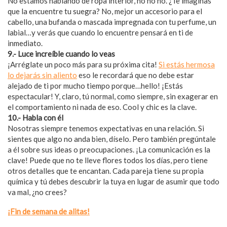
No estamos hablando de ropa interior, no no no. ¿Te imaginas
que la encuentre tu suegra? No, mejor un accesorio para el
cabello, una bufanda o mascada impregnada con tu perfume, un
labial…y verás que cuando lo encuentre pensará en ti de
inmediato.
9.- Luce increíble cuando lo veas
¡Arréglate un poco más para su próxima cita!
Si estás hermosa
lo dejarás sin aliento
eso le recordará que no debe estar
alejado de ti por mucho tiempo porque…hello! ¡Estás
espectacular! Y, claro, tú normal, como siempre, sin exagerar en
el comportamiento ni nada de eso. Cool y chic es la clave.
10.- Habla con él
Nosotras siempre tenemos expectativas en una relación. Si
sientes que algo no anda bien, díselo. Pero también pregúntale
a él sobre sus ideas o preocupaciones. ¡La comunicación es la
clave! Puede que no te lleve flores todos los días, pero tiene
otros detalles que te encantan. Cada pareja tiene su propia
química y tú debes descubrir la tuya en lugar de asumir que todo
va mal, ¿no crees?
¡Fin de semana de alitas!