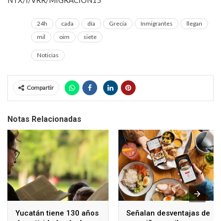
NTX/I/VRR/MIGRACION15
24h
cada
día
Grecia
Inmigrantes
llegan
mil
oim
siete
Noticias
Compartir
Notas Relacionadas
Yucatán tiene 130 años
Señalan desventajas de