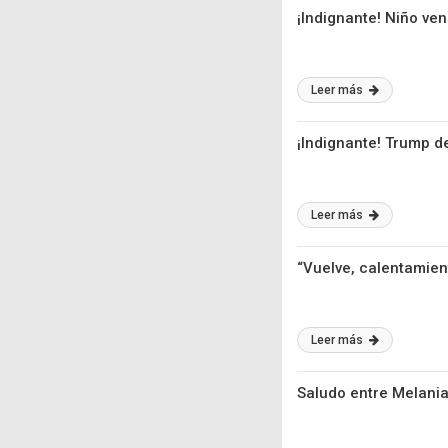
¡Indignante! Niño v
Leer más
¡Indignante! Trump d
Leer más
“Vuelve, calentamien
Leer más
Saludo entre Melania