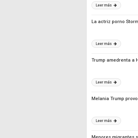
Leer más
La actriz porno Stor
Leer más
Trump amedrenta a H
Leer más
Melania Trump provo
Leer más
Menores migrantes s