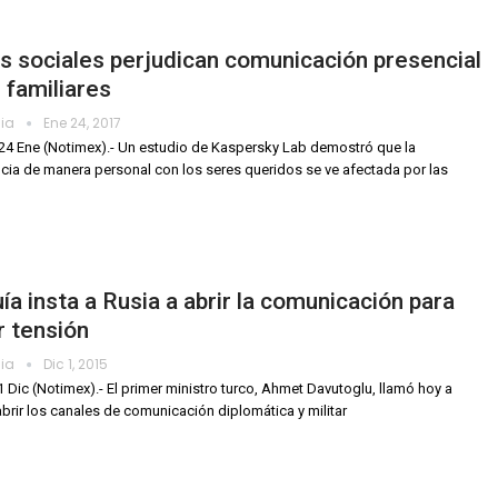
 sociales perjudican comunicación presencial
 familiares
dia
Ene 24, 2017
24 Ene (Notimex).- Un estudio de Kaspersky Lab demostró que la
cia de manera personal con los seres queridos se ve afectada por las
ía insta a Rusia a abrir la comunicación para
ar tensión
dia
Dic 1, 2015
1 Dic (Notimex).- El primer ministro turco, Ahmet Davutoglu, llamó hoy a
abrir los canales de comunicación diplomática y militar