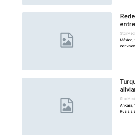
Redes
entre
StarMe
México, 
conviven
Turqu
alivi
StarMe
Ankara, 
Rusia a 