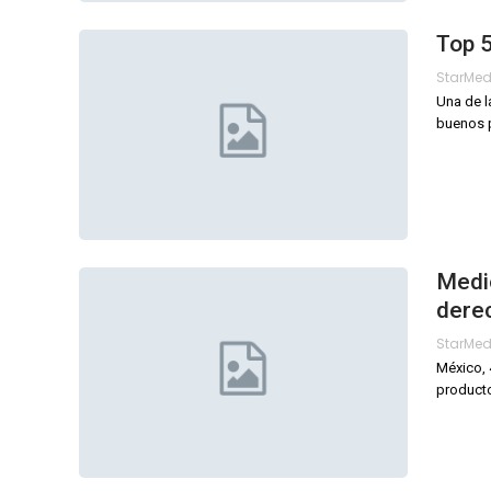
Top 5
StarMe
Una de l
buenos p
Medio
derec
StarMe
México, 
producto