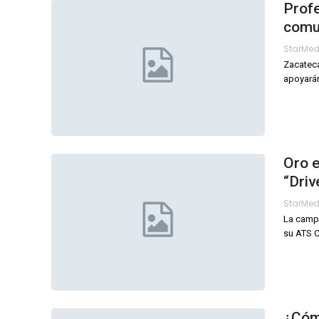
Profe
comun
StarMe
Zacateca
apoyarán
Oro e
“Driv
StarMe
La campa
su ATS C
¿Cóm