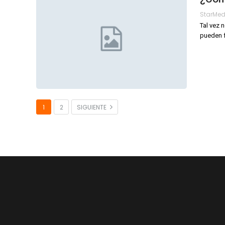
StarMe
Tal vez 
pueden f
1
2
SIGUIENTE