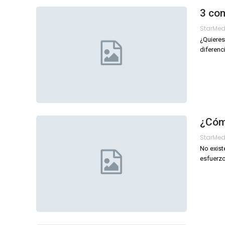
3 con
StarMe
¿Quieres
diferenc
¿Cómo
StarMe
No exist
esfuerzo