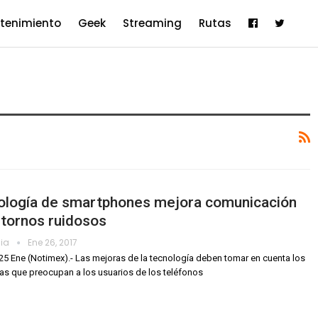
etenimiento
Geek
Streaming
Rutas
ología de smartphones mejora comunicación
tornos ruidosos
dia
Ene 26, 2017
25 Ene (Notimex).- Las mejoras de la tecnología deben tomar en cuenta los
s que preocupan a los usuarios de los teléfonos