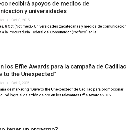
co recibirá apoyos de medios de
icación y universidades
dia
Oct 8, 2015
s, 8 Oct (Notimex).- Universidades zacatecanas y medios de comunicación
 a la Procuraduría Federal del Consumidor (Profeco) en la
n los Effie Awards para la campaña de Cadillac
e to the Unexpected”
dia
Oct 2, 2015
ña de marketing "Drive to the Unexpected" de Cadillac para promocionar
oupé logra el galardón de oro en los relevantes Effie Awards 2015.
o tener un orgasmo?