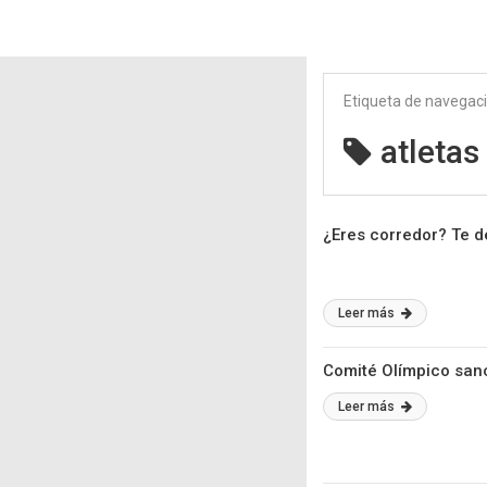
Etiqueta de navegac
atletas
¿Eres corredor? Te 
Leer más
Comité Olímpico sanc
Leer más