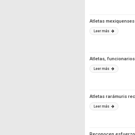
Atletas mexiquenses 
Leer más
Atletas, funcionario
Leer más
Atletas rarámuris re
Leer más
Reconocen esfuerzo 