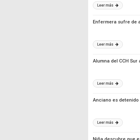
Leer más
Enfermera sufre de a
Leer más
Alumna del CCH Sur 
Leer más
Anciano es detenido 
Leer más
Niña descubre que e