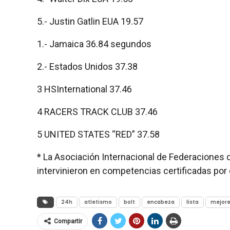
5.- Justin Gatlin EUA 19.57
1.- Jamaica 36.84 segundos
2.- Estados Unidos 37.38
3 HSInternational 37.46
4 RACERS TRACK CLUB 37.46
5 UNITED STATES “RED” 37.58
* La Asociación Internacional de Federaciones 
intervinieron en competencias certificadas por 
24h
atletismo
bolt
encabeza
lista
mejor
Compartir