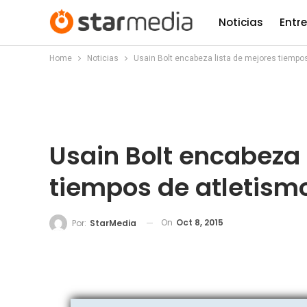
Noticias
Entr
Home
Noticias
Usain Bolt encabeza lista de mejores tiempo
Usain Bolt encabeza 
tiempos de atletism
On
Oct 8, 2015
Por:
StarMedia