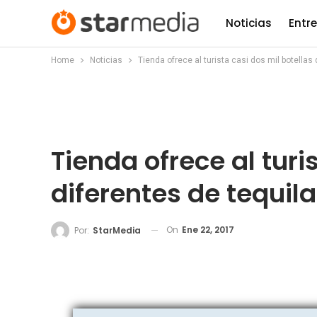
Noticias
Entr
Home
Noticias
Tienda ofrece al turista casi dos mil botellas 
Tienda ofrece al turi
diferentes de tequila
On
Ene 22, 2017
Por:
StarMedia