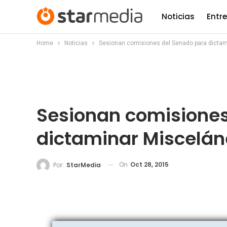
Noticias
Entr
Home
Noticias
Sesionan comisiones del Senado para dictam
Sesionan comisiones
dictaminar Miscelán
On
Oct 28, 2015
Por:
StarMedia