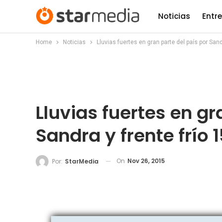
Noticias
Entr
Home
Noticias
Lluvias fuertes en gran parte del país por Sand
Lluvias fuertes en gr
Sandra y frente frío 1
On
Nov 26, 2015
Por:
StarMedia