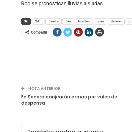
Roo se pronostican lluvias aisladas.
24h
frente
frío
fuertes
gran
Lluvias
pa
Compartir
NOTA ANTERIOR
En Sonora canjearán armas por vales de
despensa
También podría gustarte