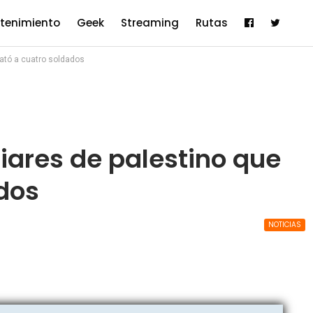
etenimiento
Geek
Streaming
Rutas
mató a cuatro soldados
liares de palestino que
dos
NOTICIAS