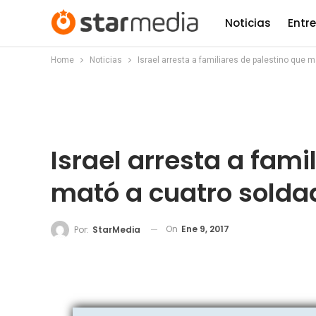
Noticias
Entr
Home
Noticias
Israel arresta a familiares de palestino que 
Israel arresta a fami
mató a cuatro solda
On
Ene 9, 2017
Por:
StarMedia