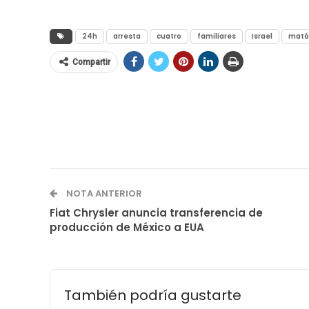
24h
arresta
cuatro
familiares
Israel
mató
Compartir
NOTA ANTERIOR
Fiat Chrysler anuncia transferencia de
producción de México a EUA
También podría gustarte