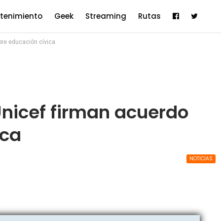
etenimiento
Geek
Streaming
Rutas
obre educación cívica
 Unicef firman acuerdo
ica
NOTICIAS