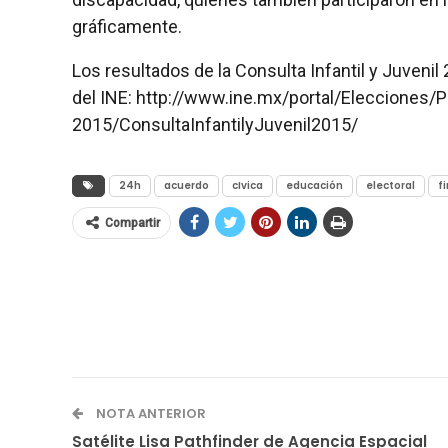
gráficamente.
Los resultados de la Consulta Infantil y Juveni
del INE: http://www.ine.mx/portal/Elecciones/
2015/ConsultaInfantilyJuvenil2015/
24h
acuerdo
cIvica
educación
electoral
f
Compartir
NOTA ANTERIOR
Satélite Lisa Pathfinder de Agencia Espacial