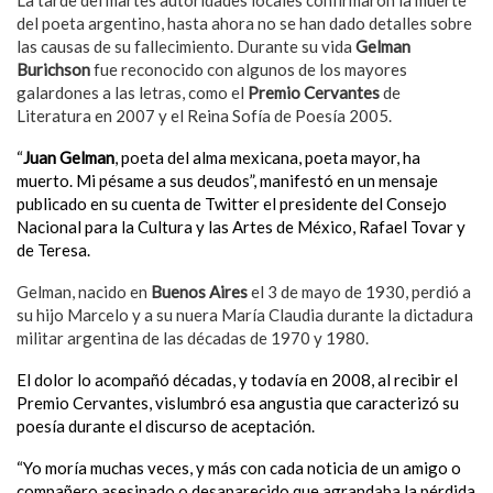
La tarde del martes autoridades locales confirmaron la muerte
del poeta argentino, hasta ahora no se han dado detalles sobre
las causas de su fallecimiento. Durante su vida
Gelman
Burichson
fue reconocido con algunos de los mayores
galardones a las letras, como el
Premio Cervantes
de
Literatura en 2007 y el Reina Sofía de Poesía 2005.
“
Juan Gelman
, poeta del alma mexicana, poeta mayor, ha
muerto. Mi pésame a sus deudos”, manifestó en un mensaje
publicado en su cuenta de Twitter el presidente del Consejo
Nacional para la Cultura y las Artes de México, Rafael Tovar y
de Teresa.
Gelman, nacido en
Buenos Aires
el 3 de mayo de 1930, perdió a
su hijo Marcelo y a su nuera María Claudia durante la dictadura
militar argentina de las décadas de 1970 y 1980.
El dolor lo acompañó décadas, y todavía en 2008, al recibir el
Premio Cervantes, vislumbró esa angustia que caracterizó su
poesía durante el discurso de aceptación.
“Yo moría muchas veces, y más con cada noticia de un amigo o
compañero asesinado o desaparecido que agrandaba la pérdida