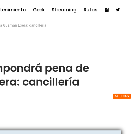
etenimiento
Geek
Streaming
Rutas
a Guzmán Loera: cancillería
impondrá pena de
ra: cancillería
NOTICIAS