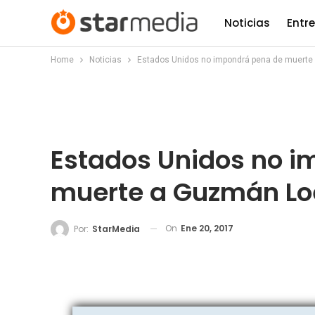
Noticias
Entr
Home
Noticias
Estados Unidos no impondrá pena de muerte 
Estados Unidos no 
muerte a Guzmán Loe
On
Ene 20, 2017
Por:
StarMedia