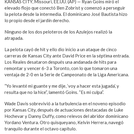
KANSAS CITY, Missouri, EE.UU. (AP) — Ryan Goins miró el
elevado flojo que conectó Ben Zobrist y comenzó a perseguir
la pelota desde la intermedia. El dominicano José Bautista hizo
lo propio desde el jardín derecho.
Ninguno de los dos peloteros de los Azulejos realizó la
atrapada.
La pelota cayó de hit y ello dio inicio a un ataque de cinco
carreras de Kansas City ante David Price en la séptima entrada.
Los Reales desataron después una andanada de hits para
remontar y vencer 6-3 a Toronto, con lo que tomaron una
ventaja de 2-0 en la Serie de Campeonato de la Liga Americana.
“Yo levanté mi guante y me dije, ‘voy a hacer esta jugada’, y
resulta que no la hice”, lamentó Goins. “Es mi culpa”.
Wade Davis sobrevivió a la turbulencia en el noveno episodio
por Kansas City, después de actuaciones destacadas de Luke
Hochevar y Danny Duffy, como relevos del abridor dominicano
Yordano Ventura. Otro quisqueyano, Kelvin Herrera, navegó
tranquilo durante el octavo capítulo.