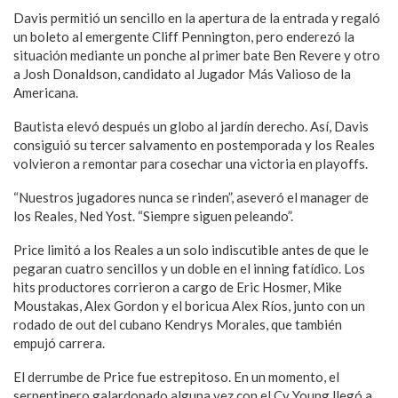
Davis permitió un sencillo en la apertura de la entrada y regaló
un boleto al emergente Cliff Pennington, pero enderezó la
situación mediante un ponche al primer bate Ben Revere y otro
a Josh Donaldson, candidato al Jugador Más Valioso de la
Americana.
Bautista elevó después un globo al jardín derecho. Así, Davis
consiguió su tercer salvamento en postemporada y los Reales
volvieron a remontar para cosechar una victoria en playoffs.
“Nuestros jugadores nunca se rinden”, aseveró el manager de
los Reales, Ned Yost. “Siempre siguen peleando”.
Price limitó a los Reales a un solo indiscutible antes de que le
pegaran cuatro sencillos y un doble en el inning fatídico. Los
hits productores corrieron a cargo de Eric Hosmer, Mike
Moustakas, Alex Gordon y el boricua Alex Ríos, junto con un
rodado de out del cubano Kendrys Morales, que también
empujó carrera.
El derrumbe de Price fue estrepitoso. En un momento, el
serpentinero galardonado alguna vez con el Cy Young llegó a