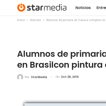
Noticias
Entr
Home
Noticias
Alumnos de primaria de Oaxaca compiten en B
Alumnos de primari
en Brasilcon pintura
On
Oct 28, 2015
Por:
StarMedia