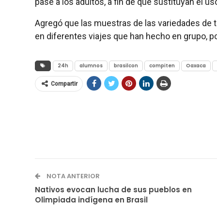
pase a los adultos, a fin de que sustituyan el uso
Agregó que las muestras de las variedades de to
en diferentes viajes que han hecho en grupo, p
24h
alumnos
brasilcon
compiten
Oaxaca
Compartir
NOTA ANTERIOR
Nativos evocan lucha de sus pueblos en
Olimpiada indígena en Brasil