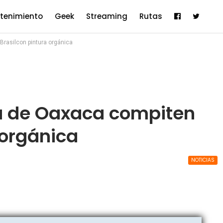
etenimiento
Geek
Streaming
Rutas
rasilcon pintura orgánica
a de Oaxaca compiten
 orgánica
NOTICIAS