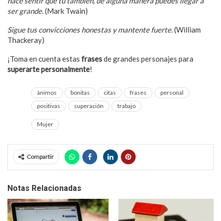
hace sentir que tú también, de alguna manera puedes llegar a
ser grande.
(Mark Twain)
Sigue tus convicciones honestas y mantente fuerte.
(William
Thackeray)
¡Toma en cuenta estas
frases
de grandes personajes para
superarte personalmente
!
ánimos
bonitas
citas
frases
personal
positivas
superación
trabajo
Mujer
Compartir
Notas Relacionadas