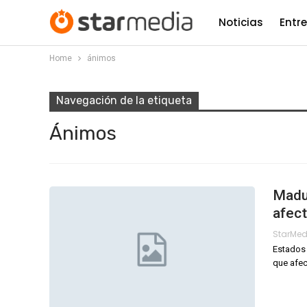
Noticias
Entr
Home
ánimos
Navegación de la etiqueta
Ánimos
Madu
afect
StarMe
Estados 
que afec