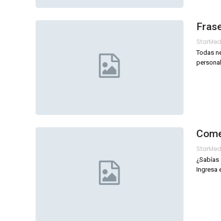
Frase
StarMe
Todas ne
personal
Come
StarMe
¿Sabías 
Ingresa 