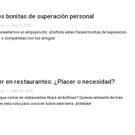
s bonitas de superación personal
dia
Mar 5, 2015
cesitamos un empujoncito. ¡Disfruta estas frases bonitas de superación
 o compártelas con tus amigas!
r en restaurantes: ¿Placer o necesidad?
dia
Feb 20, 2015
que comer en restaurantes libera endorfinas? Quieres enterarte de más.
en esta nota para conocer sobre este tema. ¡Entérate!