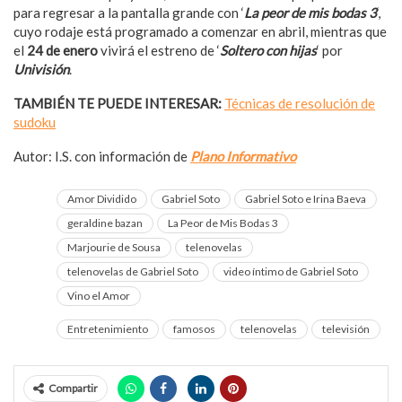
para regresar a la pantalla grande con ‘
La peor de mis bodas 3
‘,
cuyo rodaje está programado a comenzar en abril, mientras que
el
24 de enero
vivirá el estreno de ‘
Soltero con hijas
‘ por
Univisión
.
TAMBIÉN TE PUEDE INTERESAR:
Técnicas de resolución de
sudoku
Autor: I.S. con información de
Plano Informativo
Amor Dividido
Gabriel Soto
Gabriel Soto e Irina Baeva
geraldine bazan
La Peor de Mis Bodas 3
Marjourie de Sousa
telenovelas
telenovelas de Gabriel Soto
video íntimo de Gabriel Soto
Vino el Amor
Entretenimiento
famosos
telenovelas
televisión
Compartir