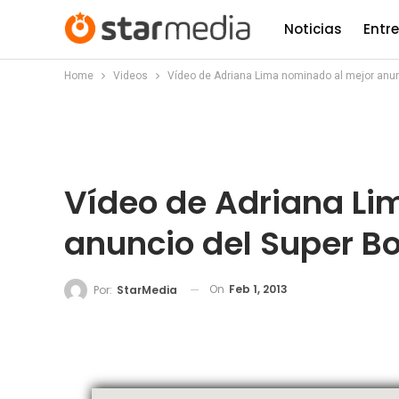
Noticias
Entr
Home
Videos
Vídeo de Adriana Lima nominado al mejor anun
Vídeo de Adriana Li
anuncio del Super B
On
Feb 1, 2013
Por:
StarMedia