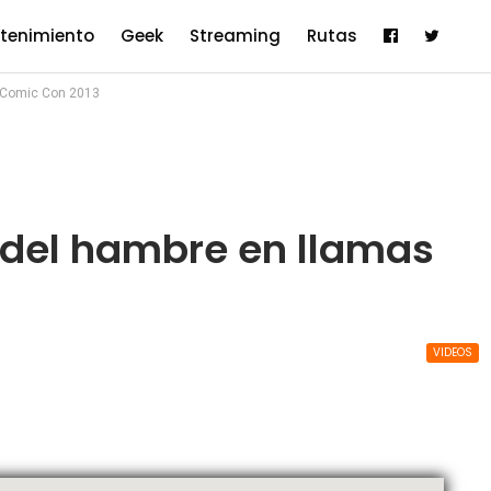
etenimiento
Geek
Streaming
Rutas
n Comic Con 2013
s del hambre en llamas
VIDEOS