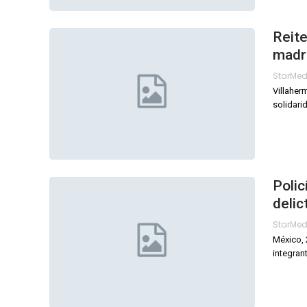
Reite
madr
StarMe
Villaher
solidari
Polic
delic
StarMe
México, 
integran