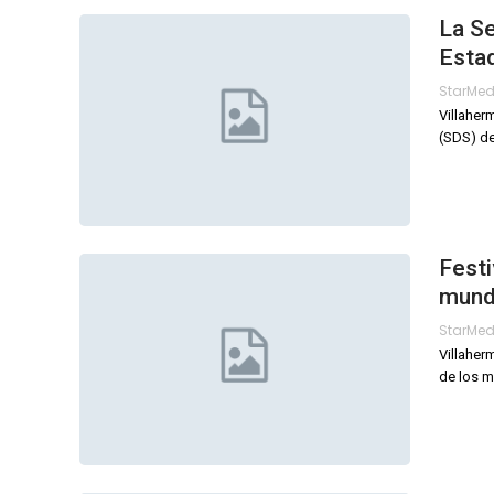
La Se
Esta
StarMe
Villaher
(SDS) de
Festi
mund
StarMe
Villaher
de los m