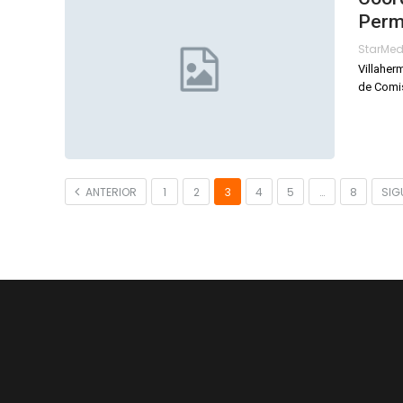
Perm
StarMe
Villaher
de Comis
ANTERIOR
1
2
3
4
5
…
8
SIG