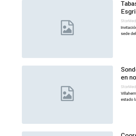
Tabas
Esgr
StarMe
Invitaci
sede del
Sonde
en n
StarMe
Villaherm
estado l
Coor