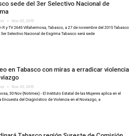
co sede del 3er Selectivo Nacional de
ima
dia
Nov 30, 2015
ón R y TV 2645 Villahermosa, Tabasco, a 27 de noviembre del 2015 Tabasco
 3er Selectivo Nacional de Esgrima Tabasco será sede
o en Tabasco con miras a erradicar violencia
oviazgo
dia
Nov 30, 2015
osa, 30 Nov (Notimex).- El Instituto Estatal de las Mujeres aplica en el
a Encuesta del Diagnóstico de Violencia en el Noviazgo, a
dinará Tabasco región Sureste de Comisión