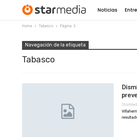
Noticias
Entr
Home
Tabasco
Página: 3
Navegación de la etiqueta
Tabasco
Dismi
preve
StarMe
Villaher
resultad