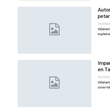
Autor
peta
StarMe
Villaher
implemen
Impar
en T
StarMe
Villaher
curso-ta