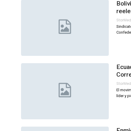
Boliv
reele
StarMe
Sindicat
Confeder
Ecuad
Corr
StarMe
El movim
líder y 
Enmie