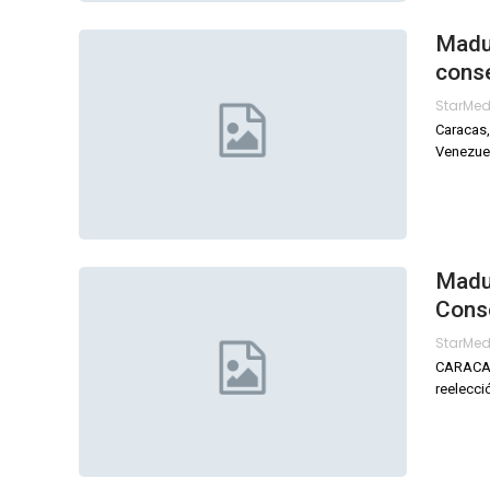
Madur
cons
StarMe
Caracas,
Venezue
Madu
Cons
StarMe
CARACAS,
reelecc