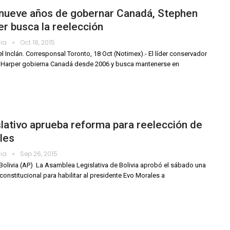
 nueve años de gobernar Canadá, Stephen
r busca la reelección
dia
Oct 18, 2015
el Inclán. Corresponsal Toronto, 18 Oct (Notimex).- El líder conservador
 Harper gobierna Canadá desde 2006 y busca mantenerse en
lativo aprueba reforma para reelección de
les
dia
Sep 26, 2015
Bolivia (AP)  La Asamblea Legislativa de Bolivia aprobó el sábado una
constitucional para habilitar al presidente Evo Morales a