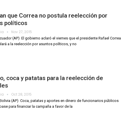
an que Correa no postula reelección por
 políticos
dia
Nov 27, 2015
cuador (AP)  El gobierno aclaró el viernes que el presidente Rafael Correa
lará a la reelección por asuntos políticos, y no
o, coca y patatas para la reelección de
les
dia
Oct 28, 2015
Bolivia (AP)  Coca, patatas y aportes en dinero de funcionarios públicos
 base para financiar la campaña a favor de la