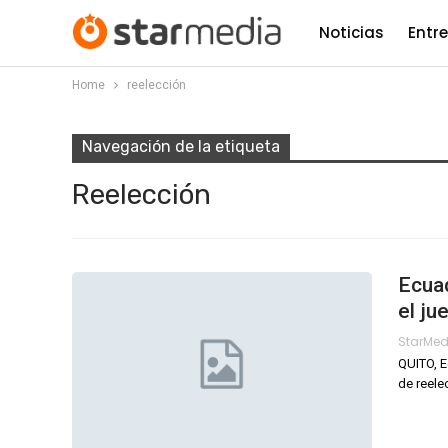
Noticias
Entr
Home
reelección
Navegación de la etiqueta
Reelección
Ecuad
el ju
StarMe
QUITO, E
de reele