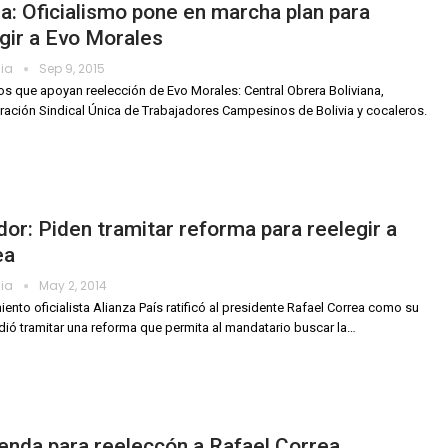
ia: Oficialismo pone en marcha plan para
gir a Evo Morales
dia
Sep 9, 2015
os que apoyan reelección de Evo Morales: Central Obrera Boliviana,
ación Sindical Única de Trabajadores Campesinos de Bolivia y cocaleros.
or: Piden tramitar reforma para reelegir a
ea
dia
May 2, 2014
iento oficialista Alianza País ratificó al presidente Rafael Correa como su
pidió tramitar una reforma que permita al mandatario buscar la…
nda para reeleccón a Rafael Correa