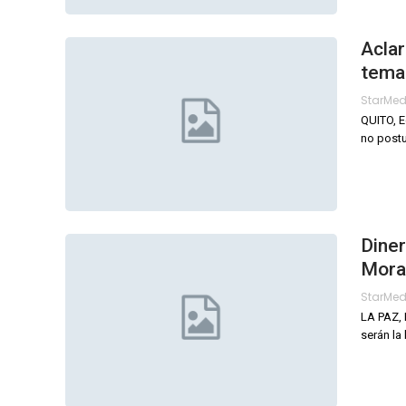
Aclar
temas
StarMe
QUITO, E
no postu
Diner
Mora
StarMe
LA PAZ, 
serán la