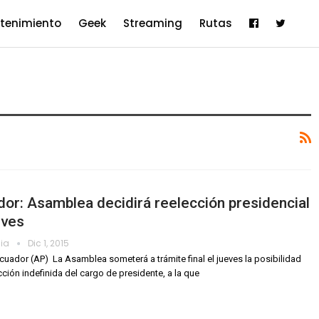
etenimiento
Geek
Streaming
Rutas
or: Asamblea decidirá reelección presidencial
eves
dia
Dic 1, 2015
cuador (AP)  La Asamblea someterá a trámite final el jueves la posibilidad
cción indefinida del cargo de presidente, a la que