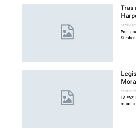
Tras
Harpe
StarMe
Por Isab
Stephen
Legis
Mora
StarMe
LA PAZ, 
reforma 