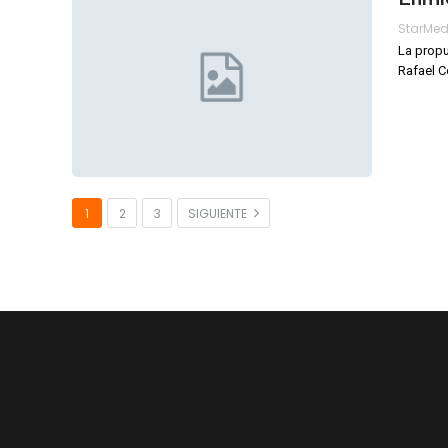
StarMe
La propu
Rafael C
1
2
3
SIGUIENTE