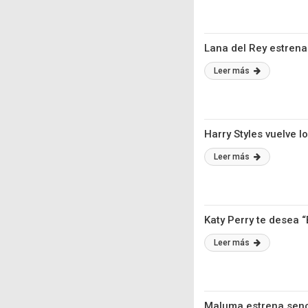
Lana del Rey estrena
Leer más
Harry Styles vuelve 
Leer más
Katy Perry te desea 
Leer más
Maluma estrena sencil