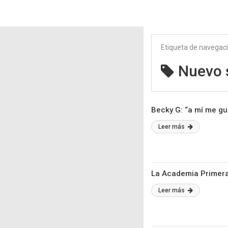
Etiqueta de navegac
Nuevo s
Becky G: “a mí me g
Leer más
La Academia Primera
Leer más