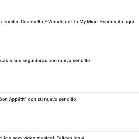
 sencillo: Coachella – Woodstock In My Mind. Escúchalo aquí
locas a sus seguidoras con nuevo sencillo
“Bon Appétit” con su nuevo sencillo
lo y sexy video musical: Felices los 4