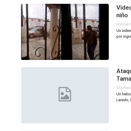
Video
niño
Un video
por ingr
Ataqu
Tamau
StarMe
Un helic
Laredo, 