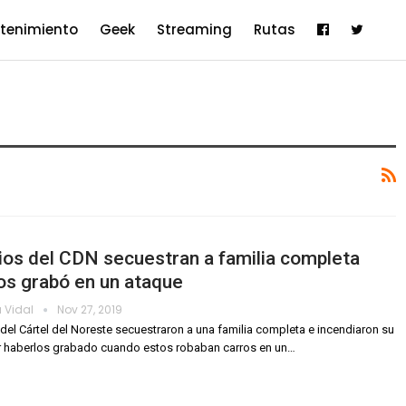
etenimiento
Geek
Streaming
Rutas
ios del CDN secuestran a familia completa
os grabó en un ataque
 Vidal
Nov 27, 2019
 del Cártel del Noreste secuestraron a una familia completa e incendiaron su
 haberlos grabado cuando estos robaban carros en un
…