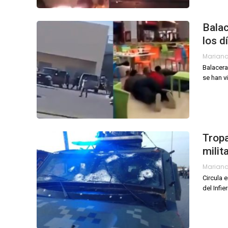
Balac
los d
Mariana
Balacera
se han v
Tropa
milit
Mariana
Circula 
del Infi