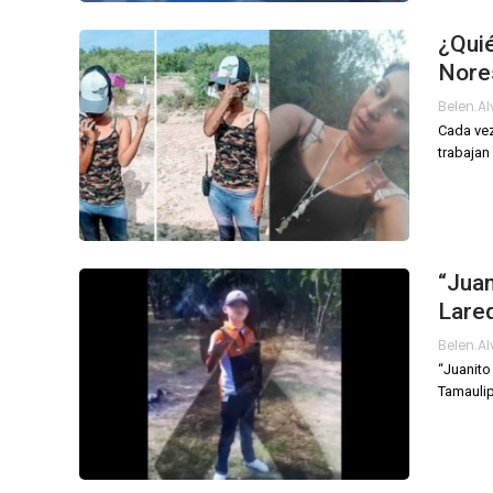
¿Quié
Nore
Belen.a
Cada vez
trabajan
“Juan
Lare
Belen.a
“Juanito
Tamaulip