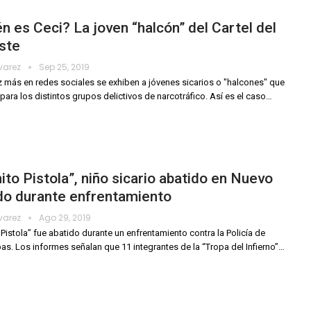
n es Ceci? La joven “halcón” del Cartel del
ste
lvarez
Sep 25, 2019
 más en redes sociales se exhiben a jóvenes sicarios o "halcones" que
 para los distintos grupos delictivos de narcotráfico. Así es el caso
…
ito Pistola”, niño sicario abatido en Nuevo
do durante enfrentamiento
lvarez
Ago 29, 2019
 Pistola” fue abatido durante un enfrentamiento contra la Policía de
as. Los informes señalan que 11 integrantes de la “Tropa del Infierno”
…