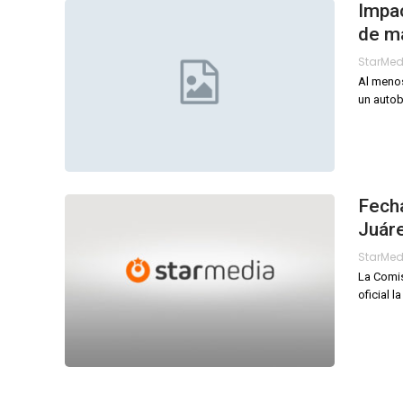
Impac
de m
StarMe
Al menos
un autob
Fecha
Juár
StarMe
La Comis
oficial 