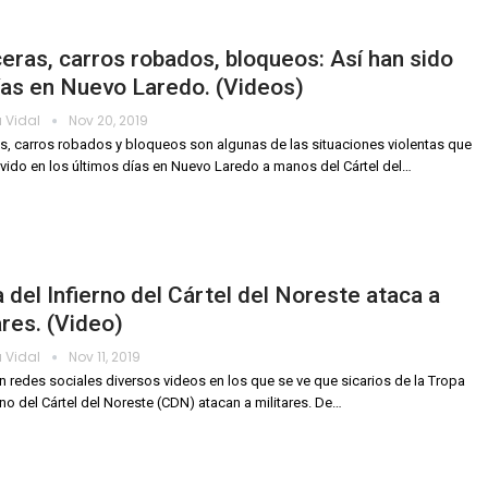
eras, carros robados, bloqueos: Así han sido
ías en Nuevo Laredo. (Videos)
 Vidal
Nov 20, 2019
s, carros robados y bloqueos son algunas de las situaciones violentas que
ivido en los últimos días en Nuevo Laredo a manos del Cártel del
…
 del Infierno del Cártel del Noreste ataca a
ares. (Video)
 Vidal
Nov 11, 2019
en redes sociales diversos videos en los que se ve que sicarios de la Tropa
erno del Cártel del Noreste (CDN) atacan a militares.
De
…