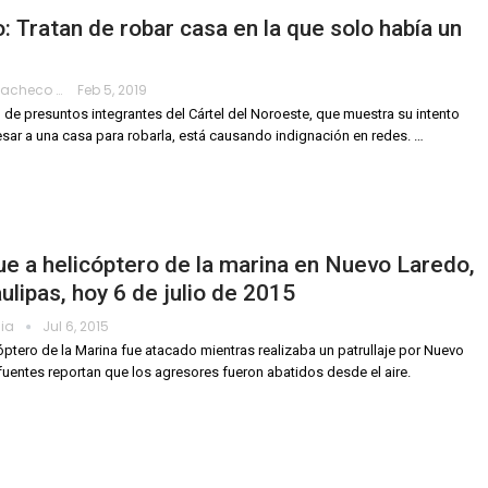
: Tratan de robar casa en la que solo había un
Hanae Pacheco
Feb 5, 2019
 de presuntos integrantes del Cártel del Noroeste, que muestra su intento
esar a una casa para robarla, está causando indignación en redes.
…
e a helicóptero de la marina en Nuevo Laredo,
lipas, hoy 6 de julio de 2015
dia
Jul 6, 2015
óptero de la Marina fue atacado mientras realizaba un patrullaje por Nuevo
fuentes reportan que los agresores fueron abatidos desde el aire.