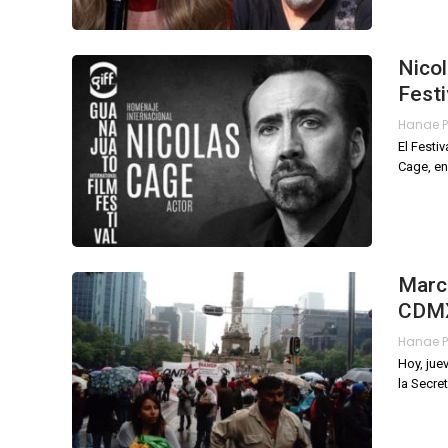
Nicol
Festi
El Festi
Cage, en
March
CDM
Hoy, jue
la Secre