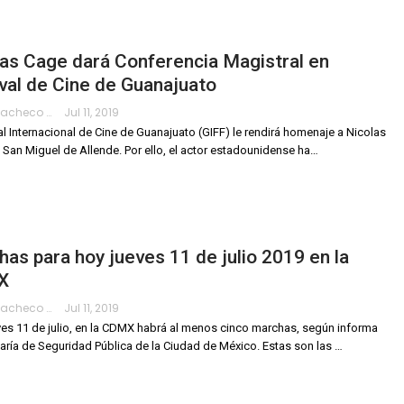
as Cage dará Conferencia Magistral en
val de Cine de Guanajuato
Hanae Pacheco
Jul 11, 2019
val Internacional de Cine de Guanajuato (GIFF) le rendirá homenaje a Nicolas
 San Miguel de Allende.
Por ello, el actor estadounidense ha
…
as para hoy jueves 11 de julio 2019 en la
X
Hanae Pacheco
Jul 11, 2019
ves 11 de julio, en la CDMX habrá al menos cinco marchas, según informa
taría de Seguridad Pública de la Ciudad de México.
Estas son las
…