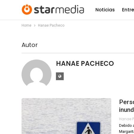
Noticias
Entr
Home
Hanae Pacheco
Autor
HANAE PACHECO
Pers
inund
Debido a
Margarit