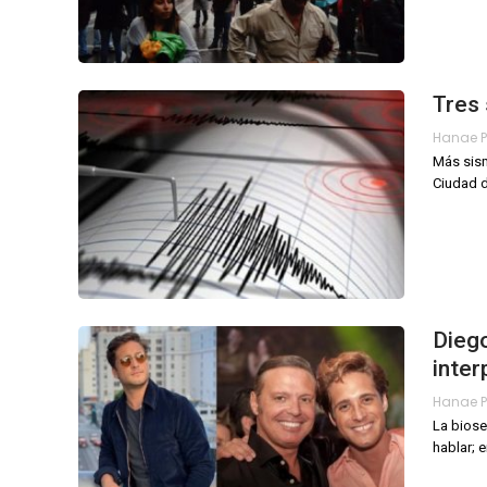
Tres
Más sism
Ciudad 
Diego
inter
La biose
hablar; 