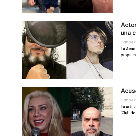
Actor
una c
La Acade
propuest
Acusa
La actri
'Club de