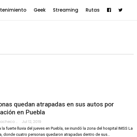
etenimiento
Geek
Streaming
Rutas
onas quedan atrapadas en sus autos por
ación en Puebla
Hanae Pacheco
Jul 12, 2019
 la fuerte lluvia del jueves en Puebla, se inundó la zona del hospital IMSS La
a, donde cuatro personas quedaron atrapadas dentro de sus
…