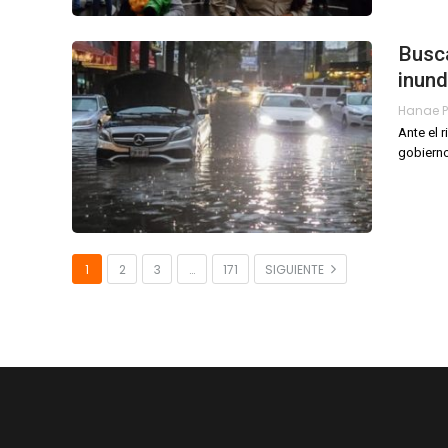
Busca
inun
Ante el 
gobierno 
1
2
3
…
171
SIGUIENTE