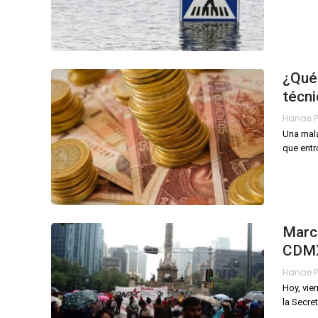
¿Qué 
técni
Una mala
que entr
March
CDM
Hoy, vie
la Secre