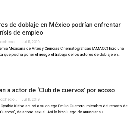
es de doblaje en México podrían enfrentar
rísis de empleo
Hanae Pacheco
Jul 11, 2019
mia Mexicana de Artes y Ciencias Cinematográficas (AMACC) hizo una
a que podría poner el riesgo el trabajo de los actores de doblaje en
…
n a actor de ‘Club de cuervos’ por acoso
Hanae Pacheco
Jul 11, 2019
z Cynthia Klitbo acusó a su colega Emilio Guerrero, miembro del reparto de
 Cuervos', de acoso sexual.
Así lo hizo luego de anunciar su
…