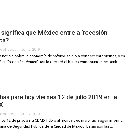
significa que México entre a ‘recesión
ca?
Hanae Pacheco
Jul 12, 2019
 noticia sobre la economía de México se dio a conocer este viernes, y es
ó en "recesión técnica".Así lo declaró el banco estadounidense Bank
…
as para hoy viernes 12 de julio 2019 en la
X
Hanae Pacheco
Jul 12, 2019
rnes 12 de julio, en la CDMX habrá al menos tres marchas, según informa
taría de Seguridad Pública de la Ciudad de México.
Estas son las
…