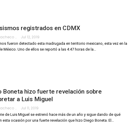
 sismos registrados en CDMX
Hanae Pacheco
Jul 12, 2019
os fueron detectado esta madrugada en territorio mexicano, esta vez en la
de México.
Uno de ellos se reportó a las 4:47 horas de la
…
 Boneta hizo fuerte revelación sobre
pretar a Luis Miguel
Hanae Pacheco
Jul 11, 2019
rie de Luis Miguel se estrenó hace más de un año y sigue dando de qué
en esta ocasión por una fuerte revelación que hizo Diego Boneta.
El
…