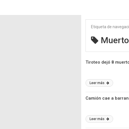
Etiqueta de navegac
Muerto
Tiroteo dejó 8 muert
Leer más
Camión cae a barranc
Leer más