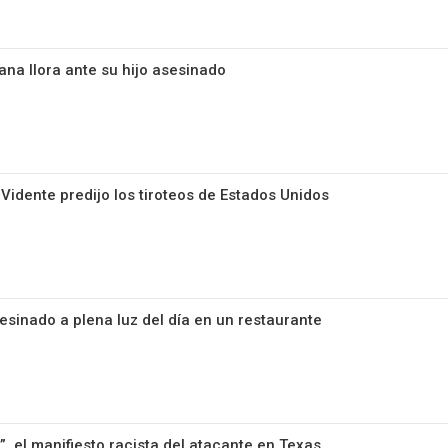
na llora ante su hijo asesinado
idente predijo los tiroteos de Estados Unidos
sinado a plena luz del día en un restaurante
, el manifiesto racista del atacante en Texas