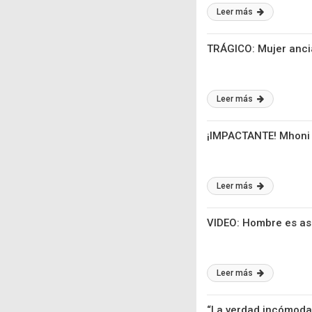
Leer más
TRÁGICO: Mujer ancia
Leer más
¡IMPACTANTE! Mhoni V
Leer más
VIDEO: Hombre es ase
Leer más
“La verdad incómoda”