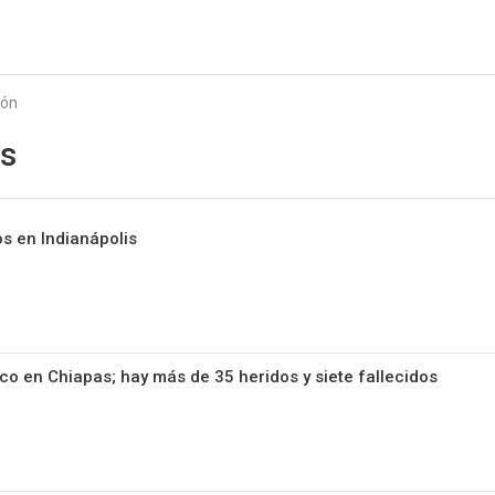
Starmedia
ión
s
os en Indianápolis
o en Chiapas; hay más de 35 heridos y siete fallecidos