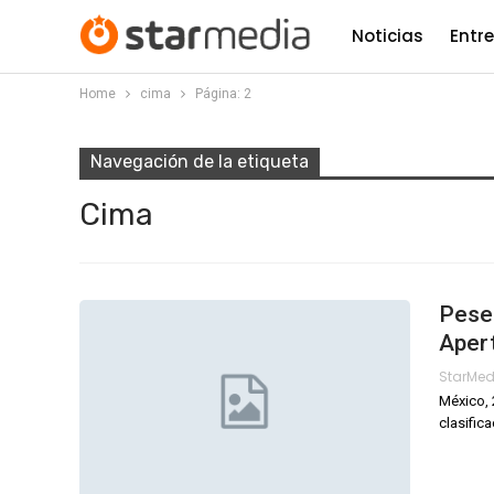
Noticias
Entr
Home
cima
Página: 2
Navegación de la etiqueta
Cima
Pese 
Aper
StarMe
México, 
clasific