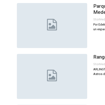
Parqu
Mede
StarMe
Por Edel
un espaci
Range
StarMe
ARLINGTO
Astros d