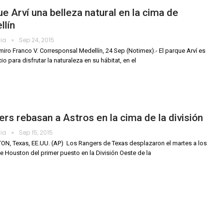
e Arví una belleza natural en la cima de
llín
dia
Sep 24, 2015
miro Franco V. Corresponsal Medellín, 24 Sep (Notimex).- El parque Arví es
o para disfrutar la naturaleza en su hábitat, en el
rs rebasan a Astros en la cima de la división
dia
Sep 15, 2015
N, Texas, EE.UU. (AP)  Los Rangers de Texas desplazaron el martes a los
e Houston del primer puesto en la División Oeste de la