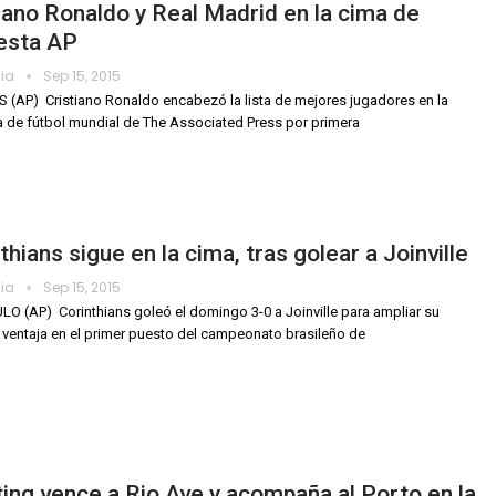
iano Ronaldo y Real Madrid en la cima de
esta AP
dia
Sep 15, 2015
(AP)  Cristiano Ronaldo encabezó la lista de mejores jugadores en la
 de fútbol mundial de The Associated Press por primera
thians sigue en la cima, tras golear a Joinville
dia
Sep 15, 2015
O (AP)  Corinthians goleó el domingo 3-0 a Joinville para ampliar su
entaja en el primer puesto del campeonato brasileño de
ing vence a Rio Ave y acompaña al Porto en la