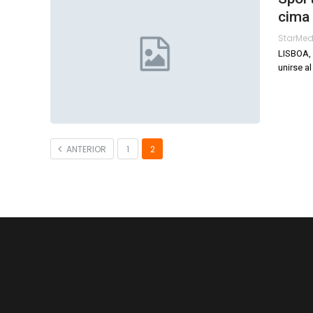
cima
StarMe
LISBOA, 
unirse a
ANTERIOR
1
2