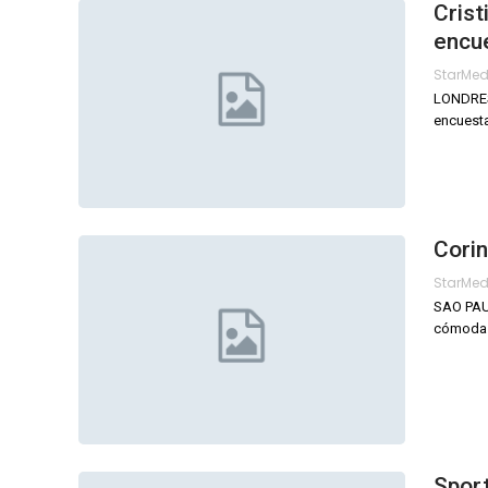
Crist
encu
StarMe
LONDRES 
encuesta
Corin
StarMe
SAO PAUL
cómoda v
Sport