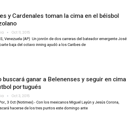
es y Cardenales toman la cima en el béisbol
zolano
dia
Oct 11, 2015
 Venezuela (AP)  Un jonrón de dos carreras del bateador emergente José
a parte baja del octavo inning ayudó a los Caribes de
 buscará ganar a Belenenses y seguir en cima
utbol portugués
dia
Oct 3, 2015
Por., 3 Oct (Notimex).- Con los mexicanos Miguel Layún y Jesús Corona,
scará hacerse de los tres puntos este domingo ante