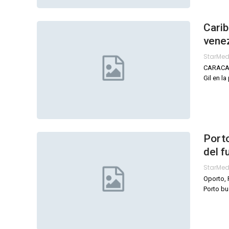
Carib
vene
StarMe
CARACAS,
Gil en l
Porto
del f
StarMe
Oporto, 
Porto bu