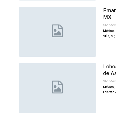
Emanu
MX
StarMe
México, 
Villa, s
Lobo
de A
StarMe
México, 
liderato