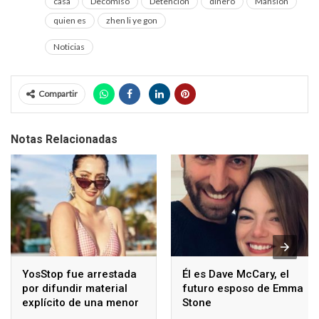
casa
Decomiso
Detención
dinero
Mansión
quien es
zhen li ye gon
Noticias
Compartir
Notas Relacionadas
YosStop fue arrestada
Él es Dave McCary, el
por difundir material
futuro esposo de Emma
explícito de una menor
Stone