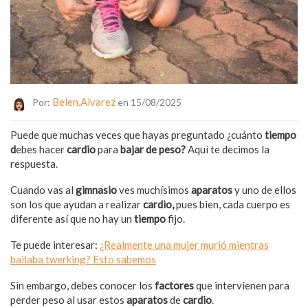
Belen.alvarez
Por:
en 15/08/2025
Puede que muchas veces que hayas preguntado ¿cuánto
tiempo
d
ebes hacer
cardio
para
bajar de peso?
Aquí te decimos la
respuesta.
Cuando vas al
gimnasio
ves muchísimos
aparatos
y uno de ellos
son los que ayudan a realizar
cardio,
pues bien, cada cuerpo es
diferente así que no hay un
tiempo
fijo.
Te puede interesar:
¿Realmente una mujer murió mientras
bailaba twerking? Esto sabemos
Sin embargo, debes conocer los
factores
que intervienen para
perder peso al usar estos
aparatos
de
cardio
.