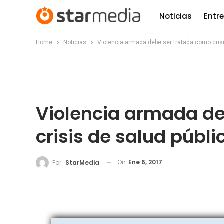
Noticias
Entr
Home
Noticias
Violencia armada debe ser tratada como crisi
Violencia armada de
crisis de salud públi
On
Ene 6, 2017
Por:
StarMedia