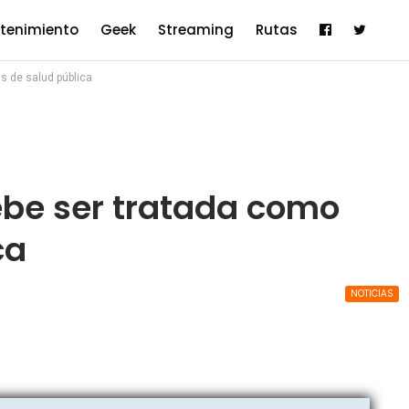
etenimiento
Geek
Streaming
Rutas
s de salud pública
be ser tratada como
ca
NOTICIAS