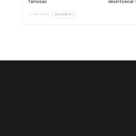
famosas
desintoxicar 
ANTERIOR
SIGUIENTE