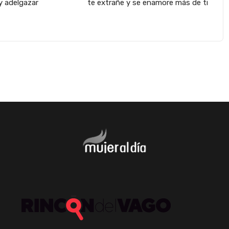
y adelgazar
te extrañe y se enamore más de ti