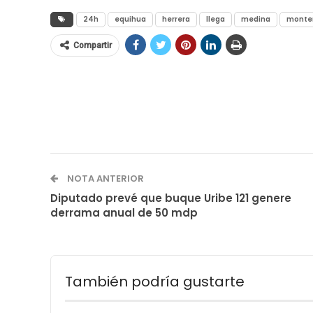
24h
equihua
herrera
llega
medina
monte
Compartir
NOTA ANTERIOR
Diputado prevé que buque Uribe 121 genere
derrama anual de 50 mdp
También podría gustarte