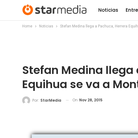
Noticias
Entr
Home
Noticias
Stefan Medina llega a Pachuca, Herrera Equi
Stefan Medina llega 
Equihua se va a Mon
On
Nov 28, 2015
Por:
StarMedia