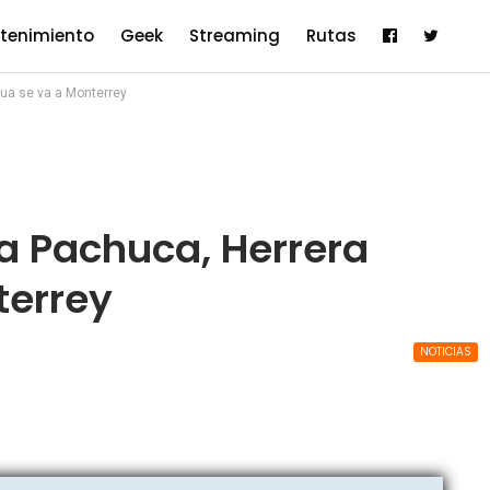
etenimiento
Geek
Streaming
Rutas
hua se va a Monterrey
a Pachuca, Herrera
terrey
NOTICIAS