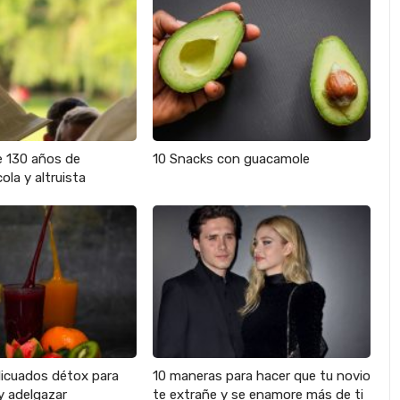
e 130 años de
10 Snacks con guacamole
ola y altruista
licuados détox para
10 maneras para hacer que tu novio
y adelgazar
te extrañe y se enamore más de ti