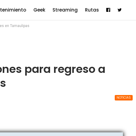
etenimiento
Geek
Streaming
Rutas
ses en Tamaulipas
ones para regreso a
as
NOTICIAS