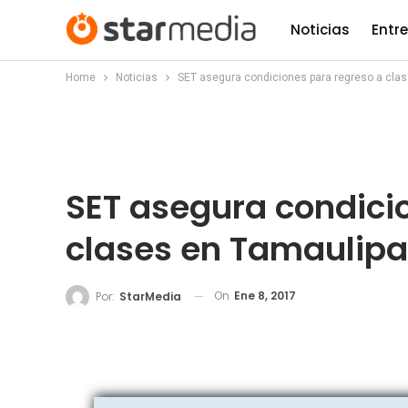
Noticias
Entr
Home
Noticias
SET asegura condiciones para regreso a cla
SET asegura condici
clases en Tamaulip
On
Ene 8, 2017
Por:
StarMedia