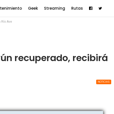
etenimiento
Geek
Streaming
Rutas
a Río Ave
yún recuperado, recibirá
NOTICIAS