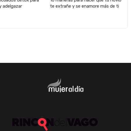
licuados détox para
10 maneras para hacer que tu novio
y adelgazar
te extrañe y se enamore más de ti