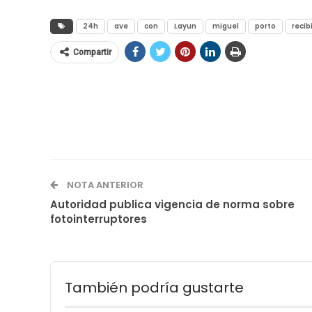
24h
ave
con
Layun
miguel
porto
recib
Compartir
NOTA ANTERIOR
Autoridad publica vigencia de norma sobre
fotointerruptores
También podría gustarte