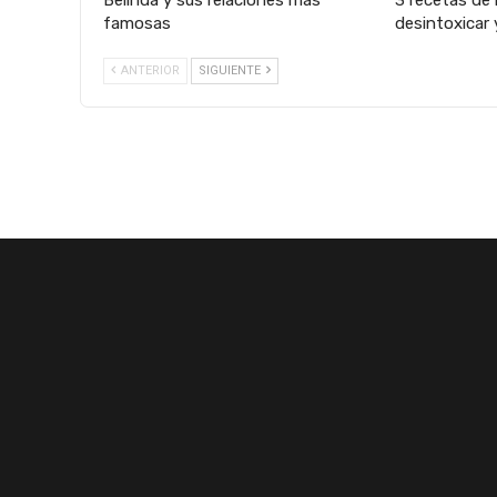
Belinda y sus relaciones más
3 recetas de 
famosas
desintoxicar 
ANTERIOR
SIGUIENTE