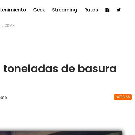
etenimiento
Geek
Streaming
Rutas
n la CDMX
0 toneladas de basura
NOTICIAS
2019