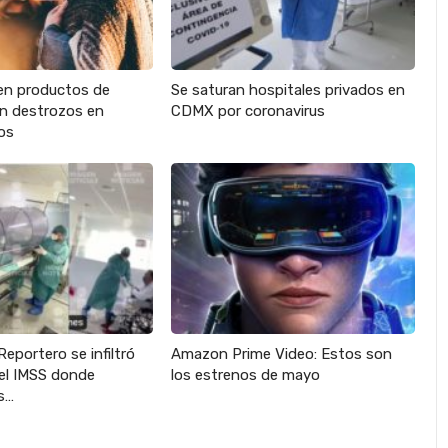
en productos de
Se saturan hospitales privados en
an destrozos en
CDMX por coronavirus
os
Reportero se infiltró
Amazon Prime Video: Estos son
del IMSS donde
los estrenos de mayo
s…