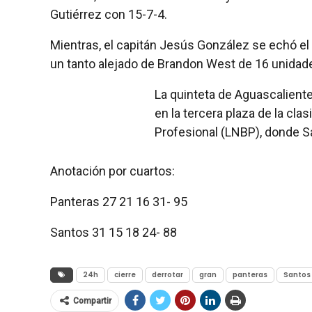
Gutiérrez con 15-7-4.
Mientras, el capitán Jesús González se echó e
un tanto alejado de Brandon West de 16 unidade
La quinteta de Aguascaliente
en la tercera plaza de la cla
Profesional (LNBP), donde S
Anotación por cuartos:
Panteras 27 21 16 31- 95
Santos 31 15 18 24- 88
24h
cierre
derrotar
gran
panteras
Santos
Compartir