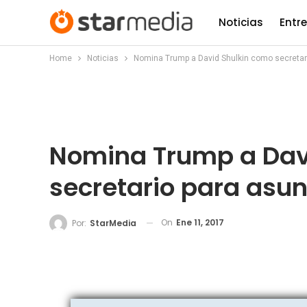
Noticias
Entr
Home
Noticias
Nomina Trump a David Shulkin como secretar
Nomina Trump a Dav
secretario para asu
On
Ene 11, 2017
Por:
StarMedia