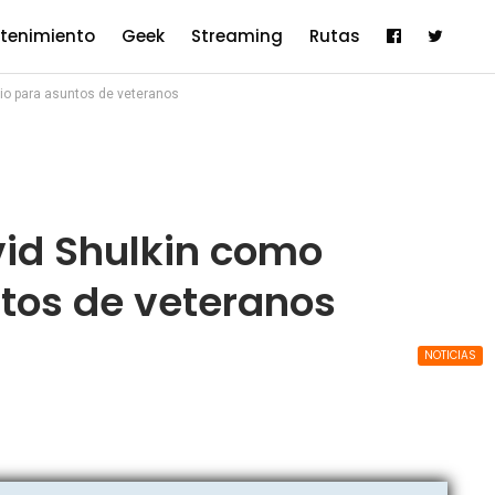
etenimiento
Geek
Streaming
Rutas
io para asuntos de veteranos
id Shulkin como
ntos de veteranos
NOTICIAS