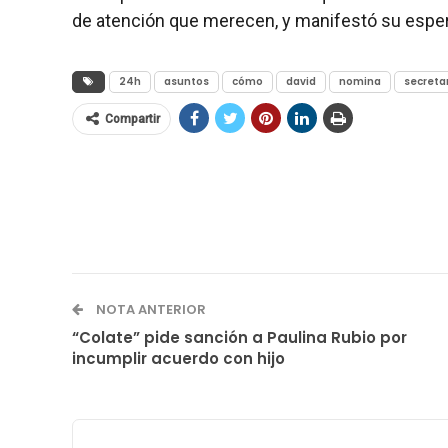
de atención que merecen, y manifestó su espe
24h
asuntos
cómo
david
nomina
secreta
Compartir
NOTA ANTERIOR
“Colate” pide sanción a Paulina Rubio por
incumplir acuerdo con hijo