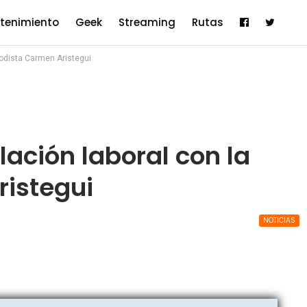
etenimiento
Geek
Streaming
Rutas
riodista Carmen Aristegui
lación laboral con la
ristegui
NOTICIAS