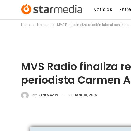
Noticias
Entr
Home
Noticias
MVS Radio finaliza relación laboral con la pe
MVS Radio finaliza re
periodista Carmen A
On
Mar 16, 2015
Por:
StarMedia