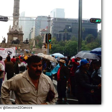
ter/ @Seccion22Cencos