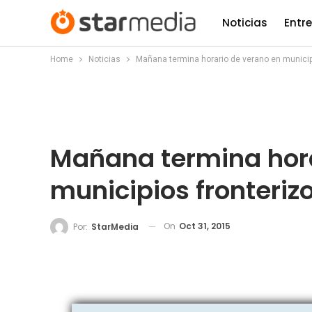
Noticias
Entr
Home
Noticias
Mañana termina horario de verano en municip
Mañana termina hora
municipios fronteriz
On
Oct 31, 2015
Por:
StarMedia