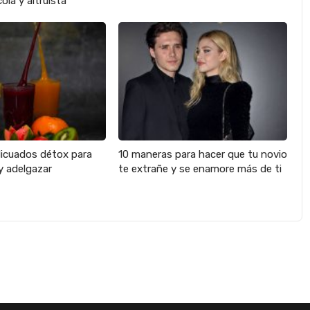
ola y altruista
licuados détox para
10 maneras para hacer que tu novio
y adelgazar
te extrañe y se enamore más de ti