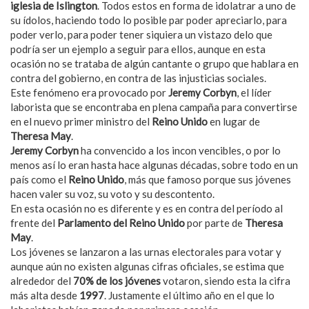
iglesia de Islington
. Todos estos en forma de idolatrar a uno de
su ídolos, haciendo todo lo posible par poder apreciarlo, para
poder verlo, para poder tener siquiera un vistazo delo que
podría ser un ejemplo a seguir para ellos, aunque en esta
ocasión no se trataba de algún cantante o grupo que hablara en
contra del gobierno, en contra de las injusticias sociales.
Este fenómeno era provocado por
Jeremy Corbyn
, el líder
laborista que se encontraba en plena campaña para convertirse
en el nuevo primer ministro del
Reino Unido
en lugar de
Theresa May
.
Jeremy Corbyn
ha convencido a los incon vencibles, o por lo
menos así lo eran hasta hace algunas décadas, sobre todo en un
país como el
Reino Unido
, más que famoso porque sus jóvenes
hacen valer su voz, su voto y su descontento.
En esta ocasión no es diferente y es en contra del período al
frente del
Parlamento del Reino Unido
por parte de
Theresa
May
.
Los jóvenes se lanzaron a las urnas electorales para votar y
aunque aún no existen algunas cifras oficiales, se estima que
alrededor del
70% de los jóvenes
votaron, siendo esta la cifra
más alta desde
1997
. Justamente el último año en el que lo